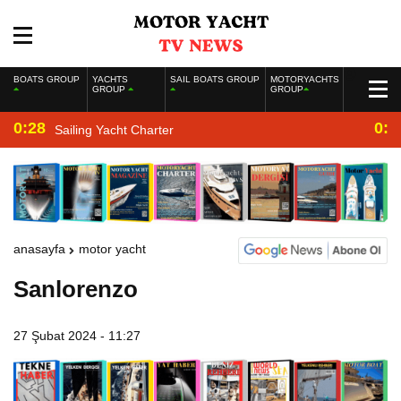
BOATS GROUP
YACHTS
SAIL BOATS GROUP
MOTORYACHTS
GROUP
GROUP
0:28
0:2
Sailing Yacht Charter
anasayfa
motor yacht
Sanlorenzo
27 Şubat 2024 - 11:27